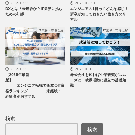
2025.08.16
2025.09.30
DXとは？未経験からIT業界に挑む
エンジニアの1日ってどんな感じ？
ための知識
新卒が知っておきたい働き方のリ
アル
IT業界・市場理解
IT業界・市場理解
2025.09.11
2025.08.18
【2025年最新
株式会社を知れば企業研究がスム
版】
ーズに！就職活動に役立つ基礎知
エンジニア転職で役立つIT資
識
格ランキング 未経験・
経験者別おすすめ
検索
検索