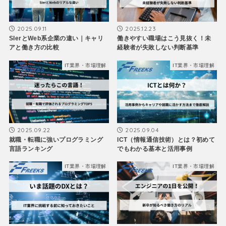
2025.09.11
2025.12.23
SIerとWeb系企業の違い｜キャリ
働きやすい職場はこう見抜く！未
アと働き方の比較
経験者が失敗しない判断基準
IT業界・市場理解
IT業界・市場理解
2025.09.22
2025.09.04
就職・転職に強いプログラミング
ICT（情報通信技術）とは？初めて
言語ランキング
でもわかる基本と活用事例
IT業界・市場理解
IT業界・市場理解