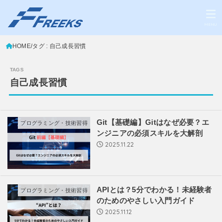
MENU
HOME
タグ : 自己成長習慣
自己成長習慣
Git【基礎編】Gitはなぜ必要？エ
プログラミング・技術習得
ンジニアの必須スキルを大解剖
2025.11.22
APIとは？5分でわかる！未経験者
プログラミング・技術習得
のためのやさしい入門ガイド
2025.11.12