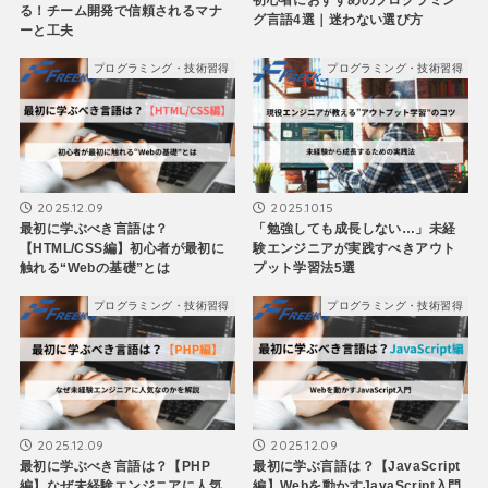
る！チーム開発で信頼されるマナ
グ言語4選｜迷わない選び方
ーと工夫
プログラミング・技術習得
プログラミング・技術習得
2025.12.09
2025.10.15
最初に学ぶべき言語は？
「勉強しても成長しない…」未経
【HTML/CSS編】初心者が最初に
験エンジニアが実践すべきアウト
触れる“Webの基礎”とは
プット学習法5選
プログラミング・技術習得
プログラミング・技術習得
2025.12.09
2025.12.09
最初に学ぶべき言語は？【PHP
最初に学ぶ言語は？【JavaScript
編】なぜ未経験エンジニアに人気
編】Webを動かすJavaScript入門