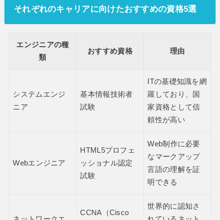
それぞれのキャリアに向けたおすすめの資格5選
エンジニアの種
おすすめ資格
理由
類
ITの基礎知識を網
システムエンジ
基本情報技術者
羅しており、国
ニア
試験
家資格として信
頼性が高い
Web制作に必要
HTML5プロフェ
なマークアップ
Webエンジニア
ッショナル認定
言語の理解を証
試験
明できる
世界的に認知さ
CCNA（Cisco
ネットワークエ
れているネット