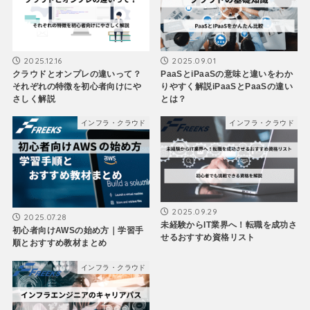
2025.12.16
2025.09.01
クラウドとオンプレの違いって？
PaaSとiPaaSの意味と違いをわか
それぞれの特徴を初心者向けにや
りやすく解説iPaaSとPaaSの違い
さしく解説
とは？
インフラ・クラウド
インフラ・クラウド
2025.09.29
2025.07.28
未経験からIT業界へ！転職を成功さ
初心者向けAWSの始め方｜学習手
せるおすすめ資格リスト
順とおすすめ教材まとめ
インフラ・クラウド