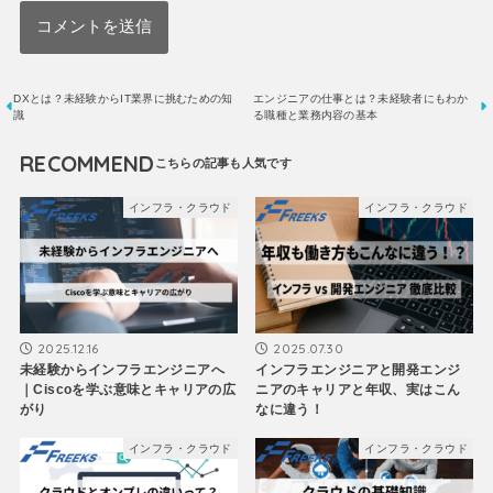
DXとは？未経験からIT業界に挑むための知
エンジニアの仕事とは？未経験者にもわか
識
る職種と業務内容の基本
RECOMMEND
インフラ・クラウド
インフラ・クラウド
2025.12.16
2025.07.30
未経験からインフラエンジニアへ
インフラエンジニアと開発エンジ
｜Ciscoを学ぶ意味とキャリアの広
ニアのキャリアと年収、実はこん
がり
なに違う！
インフラ・クラウド
インフラ・クラウド